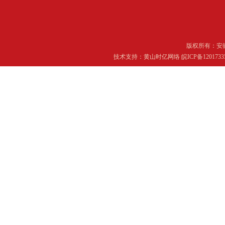
版权所有：
安
技术支持：
黄山时亿网络
皖ICP备120173